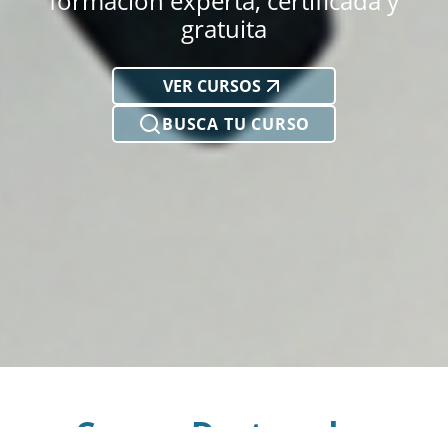
formación experta, certificada y
gratuita
VER CURSOS
BUSCA TU CURSO
Cursos Destacados