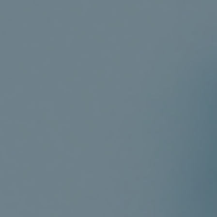
Escuela SECOT de
Emprendedores –
eSemp
Cursos
Claustro de Profesores
¿Por qué elegir eSemp?
Testimonios
Inscripción