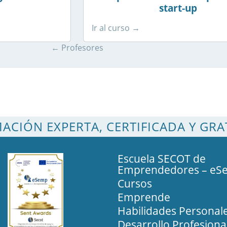
start-up
Ir al curso →
← Profesores
ACIÓN EXPERTA, CERTIFICADA Y GRA
Escuela SECOT de
Emprendedores – eS
Cursos
Emprende
Habilidades Personal
Desarrollo Profesiona