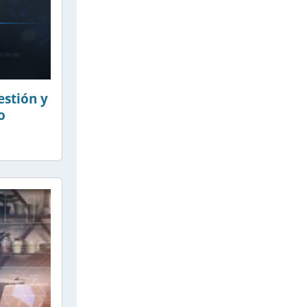
estión y
o