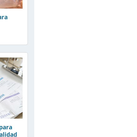
ara
 para
alidad