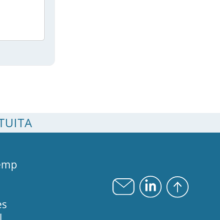
TUITA
emp
es
l