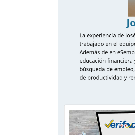
Cursos
Claustro de 
J
La experiencia de Jos
¿Por qué ele
trabajado en el equi
Además de en eSemp, e
Testimonios
educación financiera y 
búsqueda de empleo, a
Inscripción
de productividad y re
Contacta co