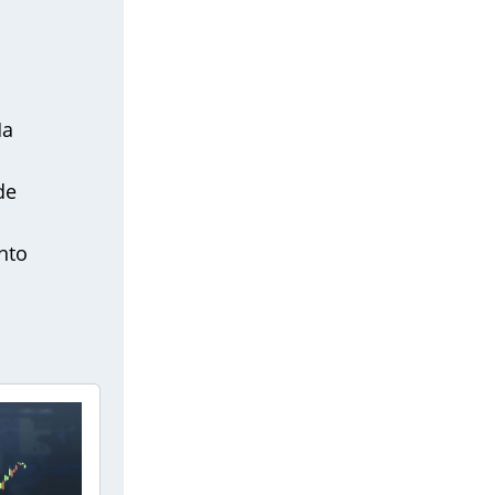
Ha
de
nto