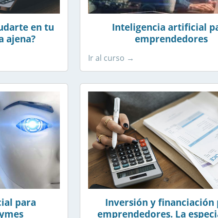
udarte en tu
Inteligencia artificial p
a ajena?
emprendedores
Ir al curso →
cial para
Inversión y financiación
pymes
emprendedores. La especi