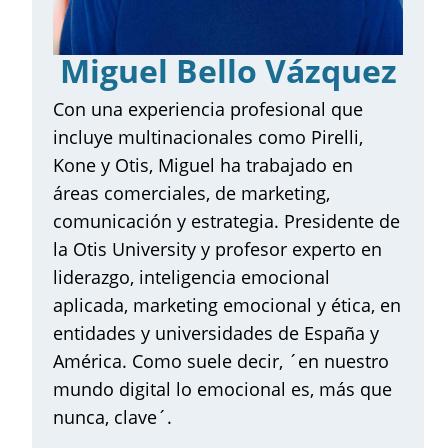
¿Por qué elegir eSemp?
Miguel Bello Vázquez
Testimonios
Con una experiencia profesional que
Inscripción
incluye multinacionales como Pirelli,
Contacta con nosotros
Kone y Otis, Miguel ha trabajado en
áreas comerciales, de marketing,
comunicación y estrategia. Presidente de
la Otis University y profesor experto en
liderazgo, inteligencia emocional
aplicada, marketing emocional y ética, en
entidades y universidades de España y
América. Como suele decir, ´en nuestro
mundo digital lo emocional es, más que
nunca, clave´.