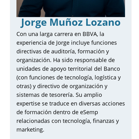
Emprendedores – eSemp
Cursos
Jorge Muñoz Lozano
Claustro de Profesores
Con una larga carrera en BBVA, la
experiencia de Jorge incluye funciones
¿Por qué elegir eSemp?
directivas de auditoría, formación y
Testimonios
organización. Ha sido responsable de
unidades de apoyo territorial del Banco
Inscripción
(con funciones de tecnología, logística y
Contacta con nosotros
otras) y directivo de organización y
sistemas de tesorería. Su amplio
expertise se traduce en diversas acciones
de formación dentro de eSemp
relacionadas con tecnología, finanzas y
marketing.