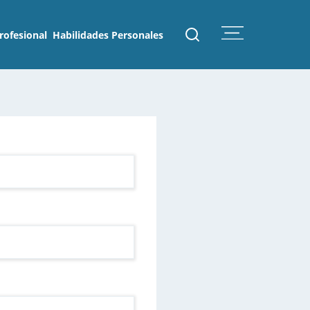
rofesional
Habilidades Personales
 eSemp