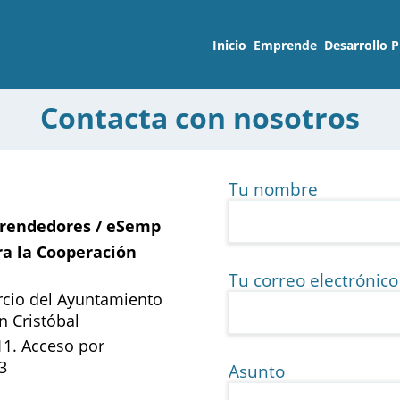
Inicio
Emprende
Desarrollo P
Contacta con nosotros
Tu nombre
OT de Emprendedores –
prendedores / eSemp
ra la Cooperación
Tu correo electrónico
cio del Ayuntamiento
n Cristóbal
Profesores
11. Acceso por
3
Asunto
gir eSemp?