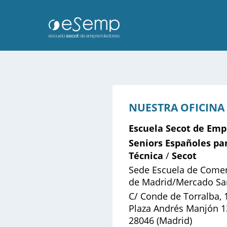
NUESTRA OFICINA
Escuela SEC
Escuela Secot de Em
Seniors Españoles pa
Cursos
Técnica
Secot
/
Sede Escuela de Comer
de Madrid/Mercado Sa
Claustro de 
C/ Conde de Torralba, 
Plaza Andrés Manjón 1
¿Por qué ele
28046 (Madrid)