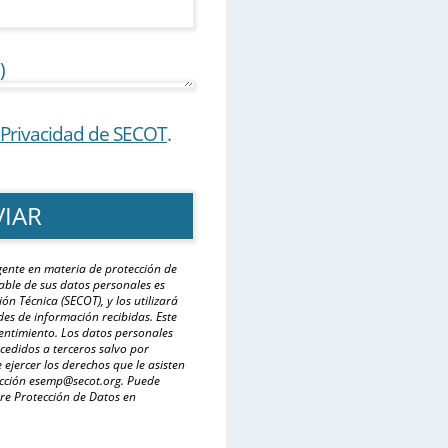
)
e Privacidad de SECOT
.
gente en materia de protección de
able de sus datos personales es
n Técnica (SECOT), y los utilizará
des de información recibidas. Este
entimiento. Los datos personales
cedidos a terceros salvo por
 ejercer los derechos que le asisten
rección esemp@secot.org. Puede
re Protección de Datos en