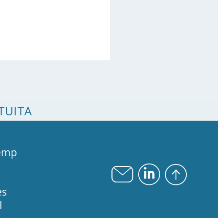
TUITA
emp
es
l