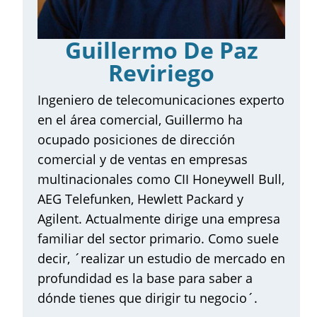
Emprendedores – eSemp
Cursos
Guillermo De Paz
Claustro de Profesores
Reviriego
¿Por qué elegir eSemp?
Ingeniero de telecomunicaciones experto
en el área comercial, Guillermo ha
Testimonios
ocupado posiciones de dirección
Inscripción
comercial y de ventas en empresas
multinacionales como CII Honeywell Bull,
Contacta con nosotros
AEG Telefunken, Hewlett Packard y
Agilent. Actualmente dirige una empresa
familiar del sector primario. Como suele
decir, ´realizar un estudio de mercado en
profundidad es la base para saber a
dónde tienes que dirigir tu negocio´.