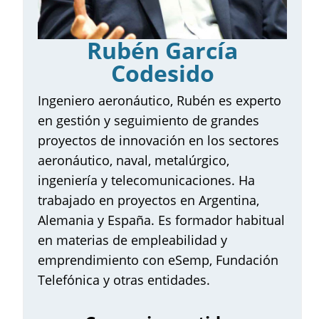
Claustro de Profesores
Rubén García
¿Por qué elegir eSemp?
Codesido
Testimonios
Ingeniero aeronáutico, Rubén es experto
Inscripción
en gestión y seguimiento de grandes
proyectos de innovación en los sectores
Contacta con nosotros
aeronáutico, naval, metalúrgico,
ingeniería y telecomunicaciones. Ha
trabajado en proyectos en Argentina,
Alemania y España. Es formador habitual
en materias de empleabilidad y
emprendimiento con eSemp, Fundación
Telefónica y otras entidades.