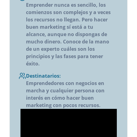
Emprender nunca es sencillo, los
Escuela SECOT de
comienzos son complejos y a veces
Emprendedores – eSemp
los recursos no llegan. Pero hacer
buen marketing sí está a tu
Cursos
alcance, aunque no dispongas de
mucho dinero. Conoce de la mano
Claustro de Profesores
de un experto cuáles son los
principios y las fases para tener
¿Por qué elegir eSemp?
éxito.
Testimonios
Destinatarios:
Emprendedores con negocios en
Inscripción
marcha y cualquier persona con
Contacta con nosotros
interés en cómo hacer buen
marketing con pocos recursos.